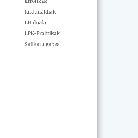
Erronkak
Jardunaldiak
LH duala
LPK-Praktikak
Sailkatu gabea