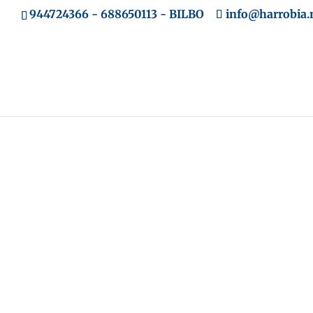
944724366
-
688650113
- BILBO
info@harrobia.