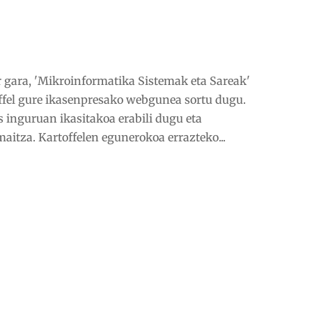
er gara, 'Mikroinformatika Sistemak eta Sareak'
offel gure ikasenpresako webgunea sortu dugu.
nguruan ikasitakoa erabili dugu eta
tza. Kartoffelen egunerokoa errazteko...