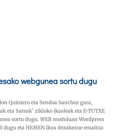
esako webgunea sortu dugu
, Jon Quintero eta Sendoa Sanchez gara,
k eta Sareak' zikloko ikasleak eta E-TUTXE
unea sortu dugu. WEB moduluan Wordpress
ili dugu eta HEMEN ikus dezakezue emaitza.