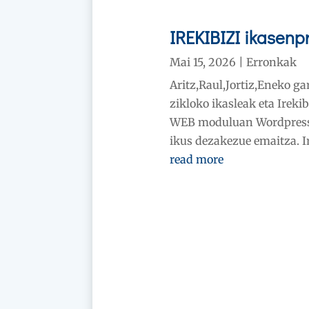
IREKIBIZI ikasen
Mai 15, 2026
|
Erronkak
Aritz,Raul,Jortiz,Eneko g
zikloko ikasleak eta Irek
WEB moduluan Wordpress 
ikus dezakezue emaitza. Ir
read more