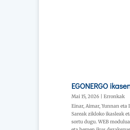
EGONERGO ikasen
Mai 15, 2026
|
Erronkak
Einar, Aimar, Yunnan eta 
Sareak zikloko ikasleak
sortu dugu. WEB moduluan
eta hemen ikus dezakezue