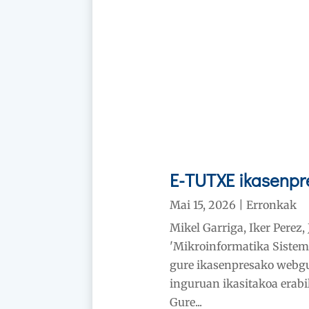
E-TUTXE ikasenpr
Mai 15, 2026
|
Erronkak
Mikel Garriga, Iker Perez
'Mikroinformatika Sistema
gure ikasenpresako webg
inguruan ikasitakoa erab
Gure...