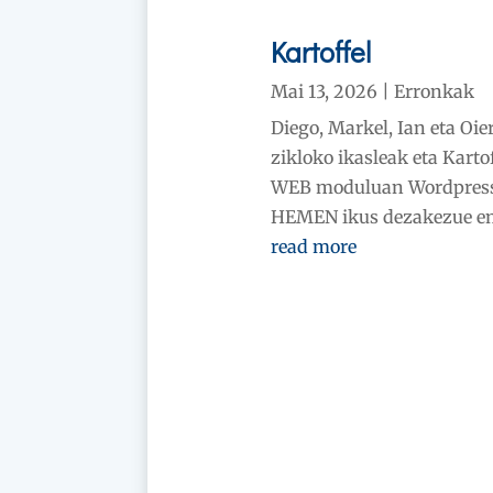
Kartoffel
Mai 13, 2026
|
Erronkak
Diego, Markel, Ian eta Oi
zikloko ikasleak eta Kart
WEB moduluan Wordpress i
HEMEN ikus dezakezue emai
read more