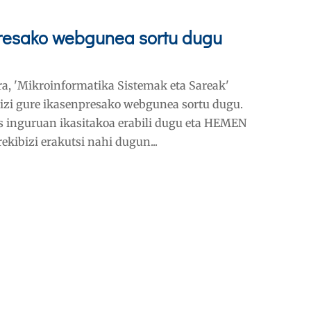
presako webgunea sortu dugu
ara, 'Mikroinformatika Sistemak eta Sareak'
ibizi gure ikasenpresako webgunea sortu dugu.
inguruan ikasitakoa erabili dugu eta HEMEN
ekibizi erakutsi nahi dugun...