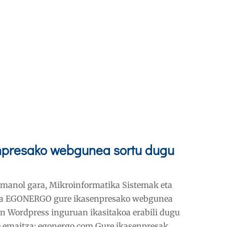
presako webgunea sortu dugu
Imanol gara, Mikroinformatika Sistemak eta
 eta EGONERGO gure ikasenpresako webgunea
 Wordpress inguruan ikasitakoa erabili dugu
 emaitza: egonergo.com Gure ikasenpresak...