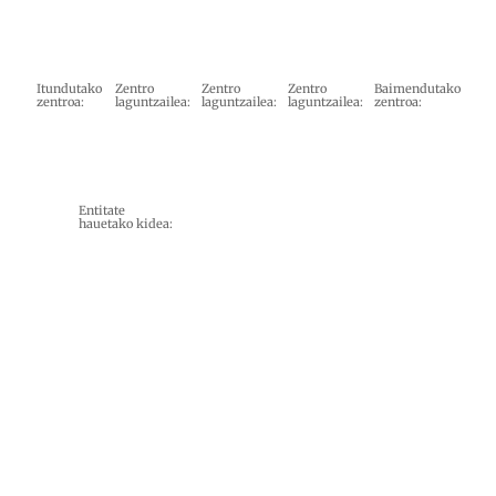
Itundutako
Zentro
Zentro
Zentro
Baimendutako
zentroa:
laguntzailea:
laguntzailea:
laguntzailea:
zentroa:
Entitate
hauetako kidea: