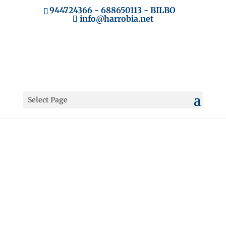
944724366
-
688650113
- BILBO
info@harrobia.net
Select Page